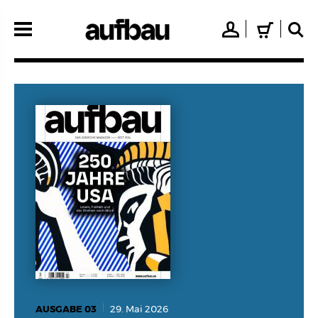
Direkt
zum
👤
🛒
🔍
Inhalt
AUSGABE 03
29. Mai 2026