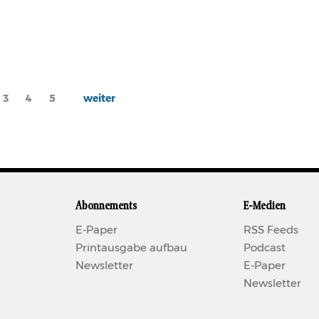
e
Page
3
Page
4
Page
5
Next
weiter
page
Abonnements
E-Medien
E-Paper
RSS Feeds
Printausgabe aufbau
Podcast
Newsletter
E-Paper
Newsletter