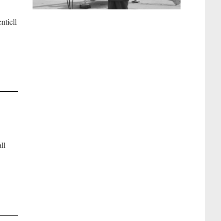
ntiell
ll