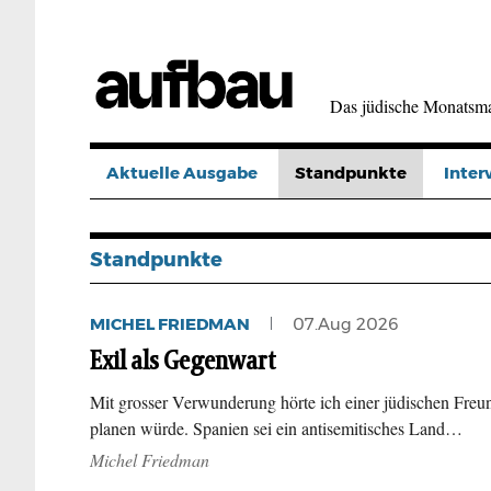
Direkt
zum
Inhalt
Das jüdische Monatsm
Aktuelle Ausgabe
Standpunkte
Inter
Standpunkte
MICHEL FRIEDMAN
07.Aug 2026
Exil als Gegenwart
Mit grosser Verwunderung hörte ich einer jüdischen Freund
planen würde. Spanien sei ein antisemitisches Land…
Michel Friedman