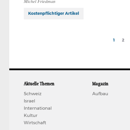
Michel Friedman
Kostenpflichtiger Artikel
Seitennummerierung
Current
1
Pag
2
page
Aktuelle Themen
Magazin
Schweiz
Aufbau
Israel
International
Kultur
Wirtschaft