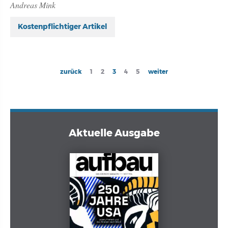
Andreas Mink
Kostenpflichtiger Artikel
Seitennummerierung
Previous
zurück
Page
1
Page
2
Current
3
Page
4
Page
5
Next
weiter
page
page
page
Aktuelle Ausgabe