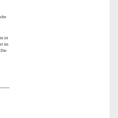
sche
n ist
et im
. Die