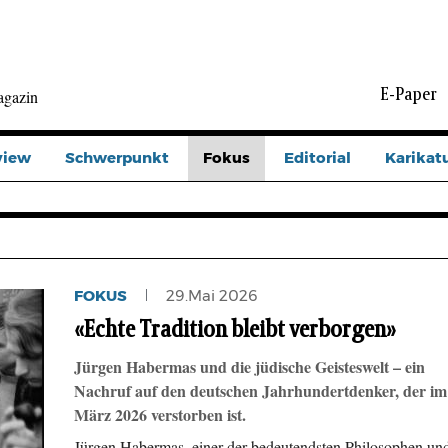
E-Paper
agazin
view
Schwerpunkt
Fokus
Editorial
Karikat
FOKUS
29.Mai 2026
«Echte Tradition bleibt verborgen»
Jürgen Habermas und die jüdische Geisteswelt – ein
Nachruf auf den deutschen Jahrhundertdenker, der im
März 2026 verstorben ist.
Jürgen Habermas, einer der bedeutendsten Philosophen un