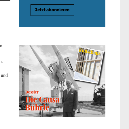
Jetzt abonnieren
e
n.
 und