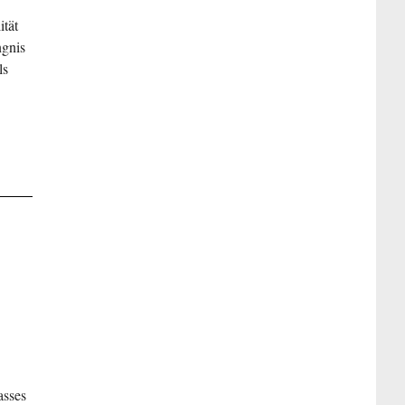
ität
ngnis
ls
asses