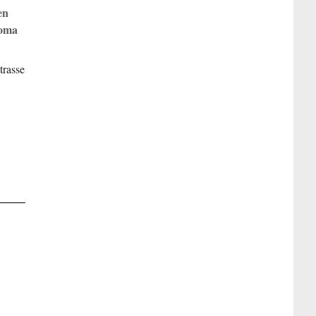
en
Roma
trasse