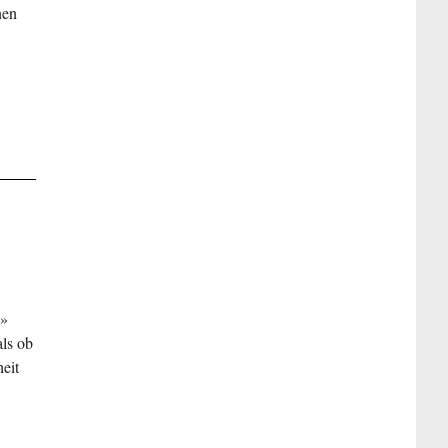
nen
a»
ls ob
eit