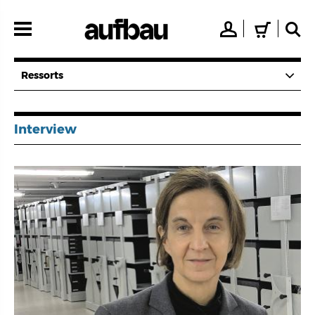
Direkt
zum
👤
🛒
🔍
Inhalt
Ressorts
Interview