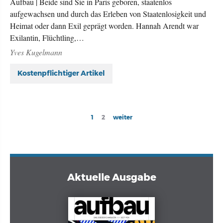
Aufbau | Beide sind Sie in Paris geboren, staatenlos
aufgewachsen und durch das Erleben von Staatenlosigkeit und
Heimat oder dann Exil geprägt worden. Hannah Arendt war
Exilantin, Flüchtling,…
Yves Kugelmann
Kostenpflichtiger Artikel
Seitennummerierung
Current
1
Page
2
Next
weiter
page
page
Aktuelle Ausgabe