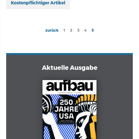
Kostenpflichtiger Artikel
Seitennummerierung
Previous
zurück
Page
1
Page
2
Page
3
Page
4
Current
5
page
page
Aktuelle Ausgabe