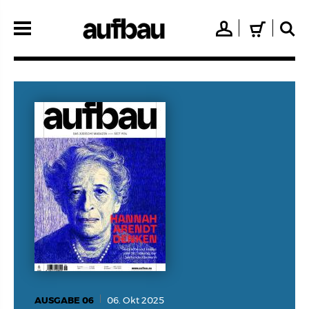
Direkt
zum
👤
🛒
🔍
Inhalt
AUSGABE 06
06. Okt 2025