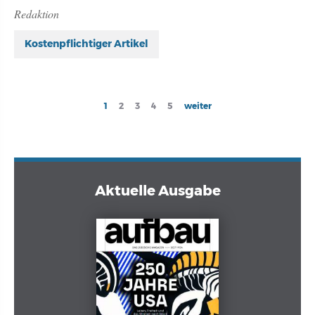
Redaktion
Kostenpflichtiger Artikel
Seitennummerierung
Current
1
Page
2
Page
3
Page
4
Page
5
Next
weiter
page
page
Aktuelle Ausgabe