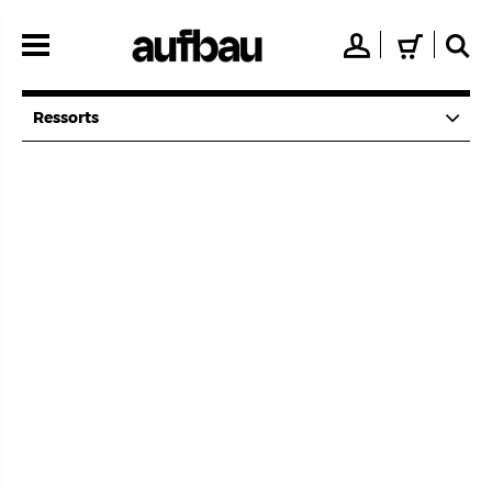
Direkt
zum
👤
🛒
🔍
Inhalt
Ressorts
EDITORIAL
Bühne der Freiheit
2/4