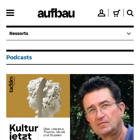
Direkt
zum
👤
🛒
🔍
Inhalt
Ressorts
Podcasts