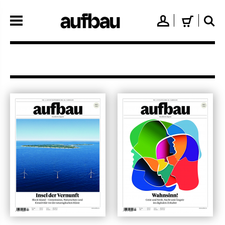
Direkt
zum
👤
🛒
🔍
Inhalt