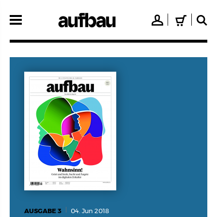
Direkt
zum
👤
🛒
🔍
Inhalt
AUSGABE 3
04. Jun 2018