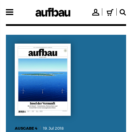
Direkt
zum
👤
🛒
🔍
Inhalt
AUSGABE 4
19. Jul 2018