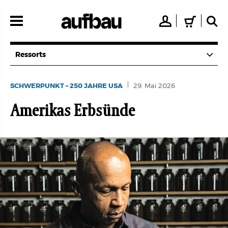
Direkt
zum
👤
🛒
🔍
Inhalt
Ressorts
SCHWERPUNKT – 250 JAHRE USA
29. Mai 2026
Amerikas Erbsünde