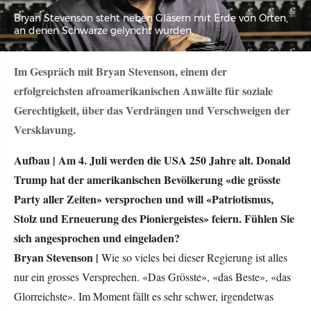
Bryan Stevenson steht neben Gläsern mit Erde von Orten,
an denen Schwarze gelyncht wurden.
Im Gespräch mit Bryan Stevenson, einem der
erfolgreichsten afroamerikanischen Anwälte für soziale
Gerechtigkeit, über das Verdrängen und Verschweigen der
Versklavung.
Aufbau |
Am 4. Juli werden die USA 250 Jahre alt. Donald
Trump hat der amerikanischen Bevölkerung «die grösste
Party aller Zeiten» versprochen und will «Patriotismus,
Stolz und Erneuerung des Pioniergeistes» feiern. Fühlen Sie
sich angesprochen und eingeladen?
Bryan Stevenson |
Wie so vieles bei dieser Regierung ist alles
nur ein grosses Versprechen. «Das Grösste», «das Beste», «das
Glorreichste». Im Moment fällt es sehr schwer, irgendetwas