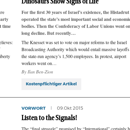
Dinosaurs Show Signs of Life
ure
For the first 30 years of Israel’s existence, the Histadrut
party
operated the state’s most important social and economi
t time
bodies. Then the Confederacy of Labor Unions went on
long decline. But recently…
lieves:
The Knesset was set to vote on major reforms to the Israel
Broadcasting Authority which would entail massive layoffs
iberty
the state-run agency’s 1,500 employees. In protest, airport
workers went on…
By Ilan Ben-Zion
Kostenpflichtiger Artikel
VORWORT
09.Okt 2015
Listen to the Signals!
The “final struggle” promised by “International” certainly 