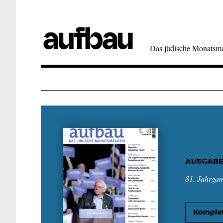
Direkt
zum
Inhalt
Das jüdische Monatsm
AUSGABE
81. Jahrga
Komplet