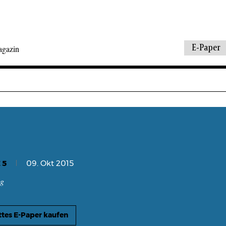
E-Paper
agazin
 5
09. Okt 2015
ng
tes E-Paper kaufen