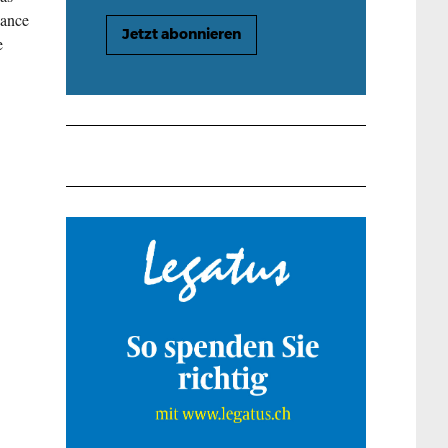
sance
Jetzt abonnieren
e