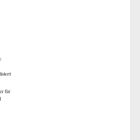
e
isiert
er für
d