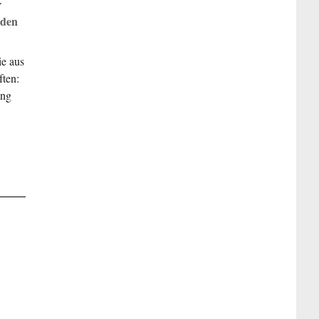
r
 den
ie aus
ften:
ang