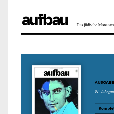
Direkt
zum
Inhalt
Das jüdische Monatsm
AUSGABE
91. Jahrga
Komplet