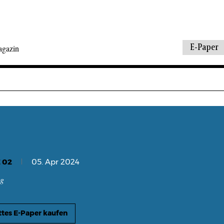
E-Paper
agazin
 02
05. Apr 2024
ng
tes E-Paper kaufen