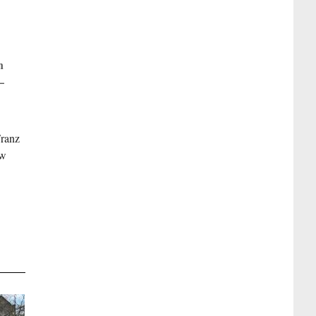
n
–
Franz
ew