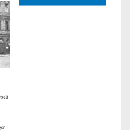
selt
ger