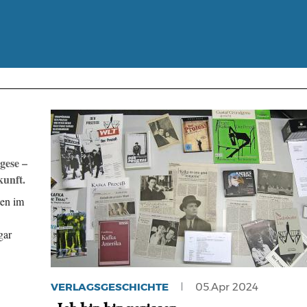
gese –
ukunft.
ten im
gar
VERLAGSGESCHICHTE
05.Apr 2024