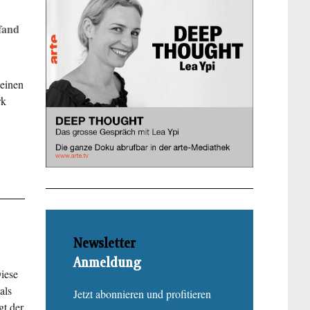
fand
seinen
rk
Newsletter
Anmeldung
Diese
als
Jetzt abonnieren und profitieren
gt der