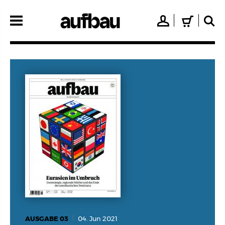
Direkt
zum
👤
🛒
🔍
Inhalt
AUSGABE 03
04. Jun 2021