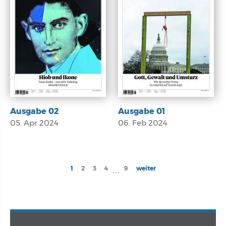
Ausgabe 02
Ausgabe 01
05. Apr 2024
06. Feb 2024
E-Paper
E-Paper
Seitennummerierung
Current
1
Page
2
Page
3
Page
4
Page
9
Next
weiter
…
page
page