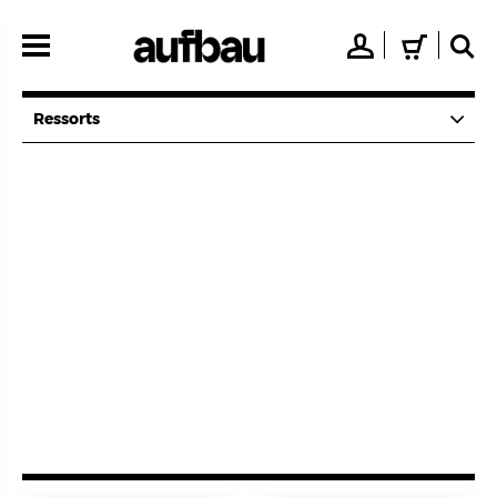
Direkt
zum
👤
🛒
🔍
Inhalt
Ressorts
EDITORIAL
Bühne der Freiheit
2/4